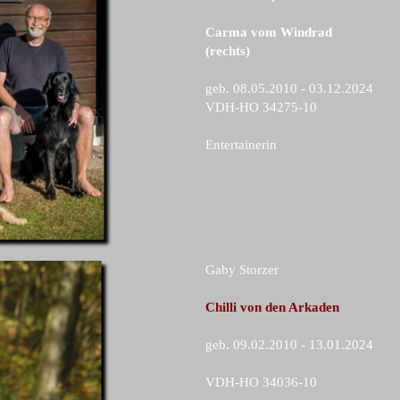
Carma vom Windrad
(rechts)
geb. 08.05.2010 - 03.12.2024
VDH-HO 34275-10
Entertainerin
Gaby Storzer
Chilli von den Arkaden
geb. 09.02.2010 - 13.01.2024
VDH-HO 34036-10