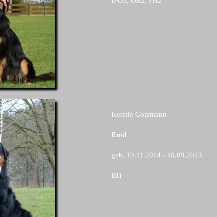
IPO3, OB2, FH2
Kerstin Gotzmann
Emil
geb. 10.11.2014 - 10.09.2023
BH