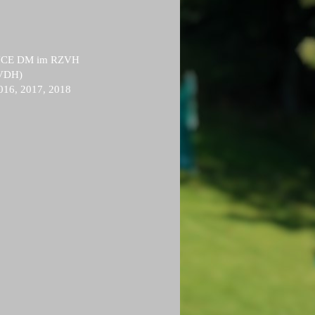
CE DM im RZVH
(VDH)
16, 2017, 2018