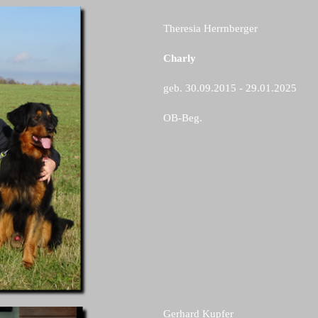
Theresia Herrnberger
Charly
geb. 30.09.2015 - 29.01.2025
OB-Beg.
Gerhard Kupfer