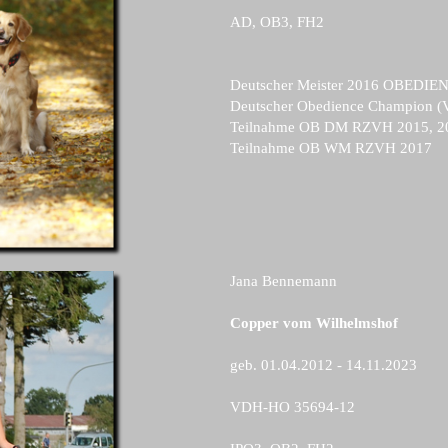
AD, OB3, FH2
Deutscher Meister 2016
OBEDIEN
Deutscher Obedience Champion 
Teilnahme OB DM RZVH 2015, 20
Teilnahme OB WM RZVH 2017
Jana Bennemann
Copper vom Wilhelmshof
geb. 01.04.2012 - 14.11.2023
VDH-HO 35694-12