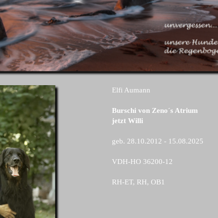
Elfi Aumann
Burschi von Zeno´s Atrium
jetzt Willi
geb. 28.10.2012 - 15.08.2025
VDH-HO 36200-12
RH-ET, RH, OB1