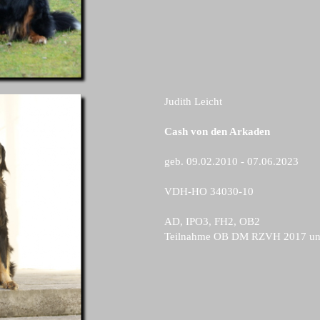
Judith Leicht
Cash von den Arkaden
geb. 09.02.2010 - 07.06.2023
VDH-HO 34030-10
AD, IPO3, FH2, OB2
Teilnahme OB DM RZVH 2017 un