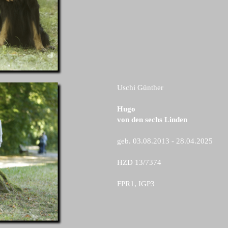
Uschi Günther
Hugo
von den sechs Linden
geb. 03.08.2013 - 28.04.2025
HZD 13/7374
FPR1, IGP3